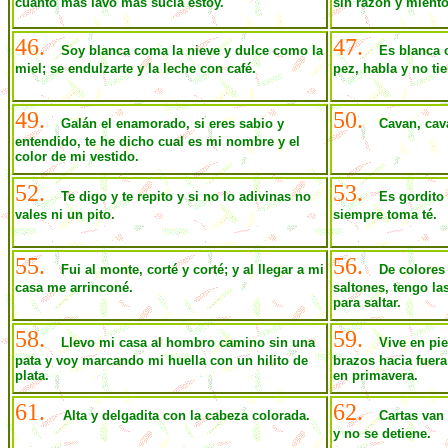
cuanto más lavo más sucia estoy.
sin razón y miento
46.
47.
Soy blanca coma la nieve y dulce como la
Es blanca 
miel; se endulzarte y la leche con café.
pez, habla y no tie
49.
50.
Galán el enamorado, si eres sabio y
Cavan, cav
entendido, te he dicho cual es mi nombre y el
color de mi vestido.
52.
53.
Te digo y te repito y si no lo adivinas no
Es gordito 
vales ni un pito.
siempre toma té.
55.
56.
Fui al monte, corté y corté; y al llegar a mi
De colores
casa me arrinconé.
saltones, tengo la
para saltar.
58.
59.
Llevo mi casa al hombro camino sin una
Vive en pi
pata y voy marcando mi huella con un hilito de
brazos hacia fuera
plata.
en primavera.
61.
62.
Alta y delgadita con la cabeza colorada.
Cartas van
y no se detiene.