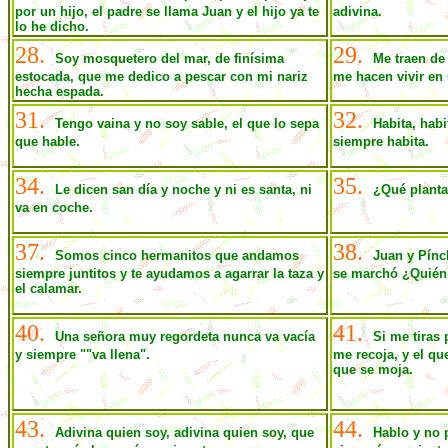
por un hijo, el padre se llama Juan y el hijo ya te
adivina.
lo he dicho.
28.
29.
Soy mosquetero del mar, de finísima
Me traen de
estocada, que me dedico a pescar con mi nariz
me hacen vivir en
hecha espada.
31.
32.
Tengo vaina y no soy sable, el que lo sepa
Habita, habi
que hable.
siempre habita.
34.
35.
Le dicen san día y noche y ni es santa, ni
¿Qué planta
va en coche.
37.
38.
Somos cinco hermanitos que andamos
Juan y Pínc
siempre juntitos y te ayudamos a agarrar la taza y
se marchó ¿Quién
el calamar.
40.
41.
Una señora muy regordeta nunca va vacía
Si me tiras 
y siempre ""va llena".
me recoja, y el qu
que se moja.
43.
44.
Adivina quien soy, adivina quien soy, que
Hablo y no p