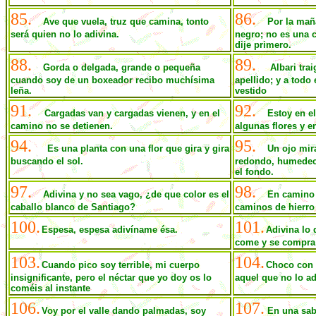
85.
86.
Ave que vuela, truz que camina, tonto
Por la mañ
será quien no lo adivina.
negro; no es una cu
dije primero.
88.
89.
Gorda o delgada, grande o pequeña
Albari tra
cuando soy de un boxeador recibo muchísima
apellido; y a todo 
leña.
vestido
91.
92.
Cargadas van y cargadas vienen, y en el
Estoy en el
camino no se detienen.
algunas flores y en
94.
95.
Es una planta con una flor que gira y gira
Un ojo mir
buscando el sol.
redondo, humedeci
el fondo.
97.
98.
Adivina y no sea vago, ¿de que color es el
En camino 
caballo blanco de Santiago?
caminos de hierro
100.
101.
Espesa, espesa adivíname ésa.
Adivina lo
come y se compra
103.
104.
Cuando pico soy terrible, mi cuerpo
Choco con u
insignificante, pero el néctar que yo doy os lo
aquel que no lo a
coméis al instante
106.
107.
Voy por el valle dando palmadas, soy
En una sab