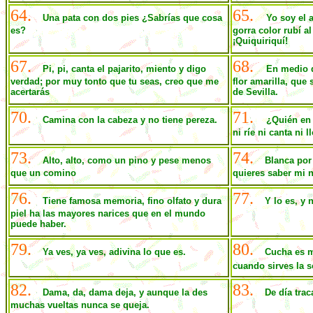
64.
65.
Una pata con dos pies ¿Sabrías que cosa
Yo soy el
es?
gorra color rubí a
¡Quiquiriquí!
67.
68.
Pi, pi, canta el pajarito, miento y digo
En medio 
verdad; por muy tonto que tu seas, creo que me
flor amarilla, que
acertarás
de Sevilla.
70.
71.
Camina con la cabeza y no tiene pereza.
¿Quién en s
ni ríe ni canta ni l
73.
74.
Alto, alto, como un pino y pese menos
Blanca por 
que un comino
quieres saber mi 
76.
77.
Tiene famosa memoria, fino olfato y dura
Y lo es, y 
piel ha las mayores narices que en el mundo
puede haber.
79.
80.
Ya ves, ya ves, adivina lo que es.
Cucha es m
cuando sirves la 
82.
83.
Dama, da, dama deja, y aunque la des
De día trac
muchas vueltas nunca se queja.