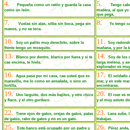
4.
5.
Pequeña como un ratón y guarda la casa
Tengo cabe
como un león.
madera, al que yo
que pega.
7.
8.
Vuelas sin alas, silba sin boca, pega sin
Yo tengo cal
manos, y no se toca.
10.
11.
Soy un palito muy derechito, sobre la
Soy redondo
frente tengo un mosquito.
mañana, y por la 
13.
14.
Blanco por dentro, blanco por fuera y si te
Soy de los 
cae encima, te hiela.
larga melena, y as
explorador es muy
16.
17.
Agua pasa por mi casa, cae usted que es
El soldado e
maravilla, me lo como en ensalada, o sino en
mar, y en este mar 
tortilla.
encontraras.
19.
20.
Uno larguito, dos más bajitos, y otro chico
El roer es m
y flaco, y el otro gordazo.
y el muy astuto de
22.
23.
Tiene ojos de gatos, orejas de gatos, patas
Lana sube, l
de gatos, rabo de gatos y no es un gato.
trabajan.
25.
26.
Este banco está ocupado por un padre y
Pérez anda,